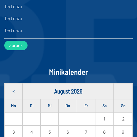
Text dazu
Text dazu
Text dazu
Zurück
Minikalender
August 2026
<
Mo
Di
Mi
Do
Fr
Sa
So
1
2
3
4
5
6
7
8
9