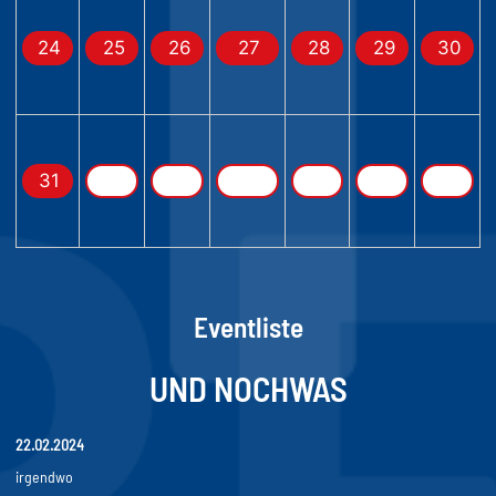
24
25
26
27
28
29
30
31
Eventliste
UND NOCHWAS
22.02.2024
irgendwo